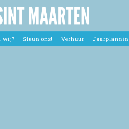
 wij?
Steun ons!
Verhuur
Jaarplannin