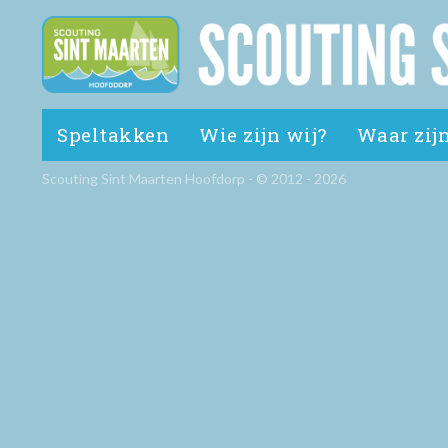
Speltakken
Wie zijn wij?
Waar zijn
Scouting Sint Maarten Hoofdorp - © 2012 - 2026