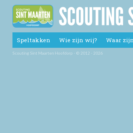
Speltakken
Wie zijn wij?
Waar zijn
Scouting Sint Maarten Hoofdorp - © 2012 - 2026