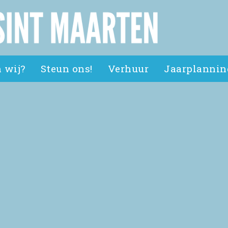
 wij?
Steun ons!
Verhuur
Jaarplannin