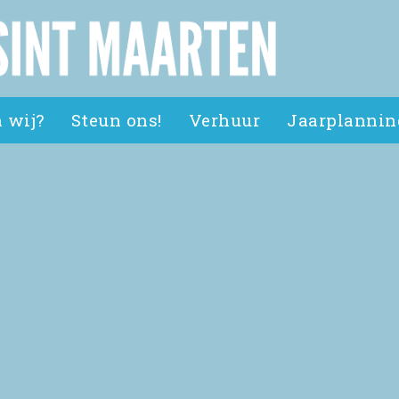
 wij?
Steun ons!
Verhuur
Jaarplannin