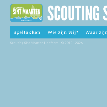
Speltakken
Wie zijn wij?
Waar zijn
Scouting Sint Maarten Hoofdorp - © 2012 - 2026